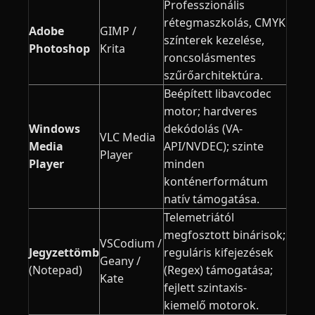
Professzionális
rétegmaszkolás, CMYK
Adobe
GIMP /
színterek kezelése,
Photoshop
Krita
roncsolásmentes
szűrőarchitektúra.
Beépített libavcodec
motor; hardveres
Windows
dekódolás (VA-
VLC Media
Media
API/NVDEC); szinte
Player
Player
minden
konténerformátum
natív támogatása.
Telemetriától
megfosztott binárisok;
VSCodium /
Jegyzettömb
reguláris kifejezések
Geany /
(Notepad)
(Regex) támogatása;
Kate
fejlett szintaxis-
kiemelő motorok.