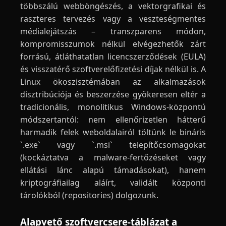
többszálú webböngészés, a vektorgrafikai és
raszteres tervezés vagy a veszteségmentes
médialejátszás – transzparens módon,
kompromisszumok nélkül elvégezhetők zárt
forrású, átláthatatlan licencszerződések (EULA)
és visszatérő szoftverelőfizetési díjak nélkül is. A
Linux ökoszisztémában az alkalmazások
disztribúciója és beszerzése gyökeresen eltér a
tradicionális, monolitikus Windows-központú
módszertantól: nem ellenőrizetlen hátterű
harmadik felek weboldalairól töltünk le bináris
`.exe` vagy `.msi` telepítőcsomagokat
(kockáztatva a malware-fertőzéseket vagy
ellátási lánc alapú támadásokat), hanem
kriptográfiailag aláírt, validált központi
tárolókból (repositories) dolgozunk.
Alapvető szoftvercsere-táblázat a