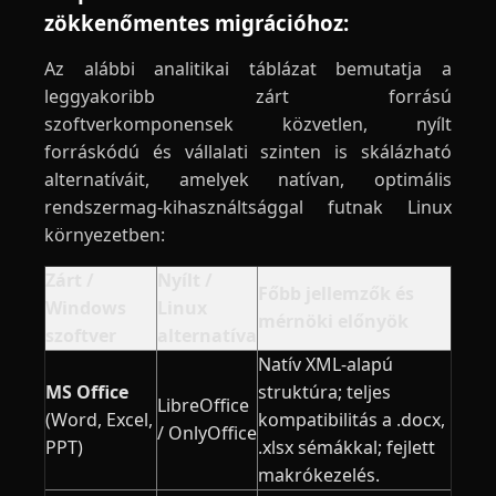
zökkenőmentes migrációhoz:
Az alábbi analitikai táblázat bemutatja a
leggyakoribb zárt forrású
szoftverkomponensek közvetlen, nyílt
forráskódú és vállalati szinten is skálázható
alternatíváit, amelyek natívan, optimális
rendszermag-kihasználtsággal futnak Linux
környezetben:
Zárt /
Nyílt /
Főbb jellemzők és
Windows
Linux
mérnöki előnyök
szoftver
alternatíva
Natív XML-alapú
MS Office
struktúra; teljes
LibreOffice
(Word, Excel,
kompatibilitás a .docx,
/ OnlyOffice
PPT)
.xlsx sémákkal; fejlett
makrókezelés.