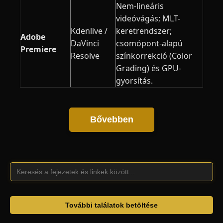
Nem-lineáris
videóvágás; MLT-
Kdenlive /
keretrendszer;
Adobe
DaVinci
csomópont-alapú
Premiere
Resolve
színkorrekció (Color
Grading) és GPU-
gyorsítás.
Bővebben
További találatok betöltése