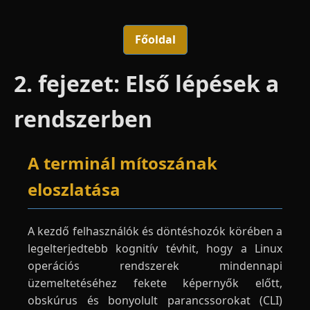
Főoldal
2. fejezet: Első lépések a
rendszerben
A terminál mítoszának
eloszlatása
A kezdő felhasználók és döntéshozók körében a
legelterjedtebb kognitív tévhit, hogy a Linux
operációs rendszerek mindennapi
üzemeltetéséhez fekete képernyők előtt,
obskúrus és bonyolult parancssorokat (CLI)