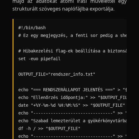
majd az adatokat atomi írási művelettel egy
strukturált szöveges naplófájlba exportálja.
#!/bin/bash

# Ez egy megjegyzés, a fenti sor pedig a shebang
# Hibakezelési flag-ek beállítása a biztonságos f
set -euo pipefail

OUTPUT_FILE="rendszer_info.txt"

echo "=== RENDSZERÁLLAPOT JELENTÉS ===" > "$OUTPU
echo "Ellenőrzés időpontja:" >> "$OUTPUT_FILE"

date "+%Y-%m-%d %H:%M:%S" >> "$OUTPUT_FILE"

echo "--------------------------------" >> "$OUTP
echo "Szabad lemezterület a gyökérkönyvtárban (/)
df -h / >> "$OUTPUT_FILE"

echo "--------------------------------" >> "$OUTP