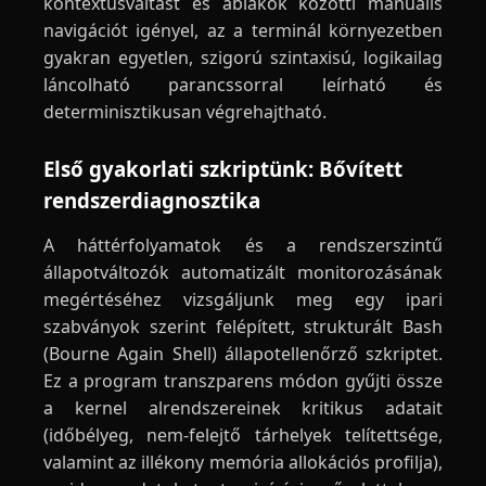
kontextusváltást és ablakok közötti manuális
navigációt igényel, az a terminál környezetben
gyakran egyetlen, szigorú szintaxisú, logikailag
láncolható parancssorral leírható és
determinisztikusan végrehajtható.
Első gyakorlati szkriptünk: Bővített
rendszerdiagnosztika
A háttérfolyamatok és a rendszerszintű
állapotváltozók automatizált monitorozásának
megértéséhez vizsgáljunk meg egy ipari
szabványok szerint felépített, strukturált Bash
(Bourne Again Shell) állapotellenőrző szkriptet.
Ez a program transzparens módon gyűjti össze
a kernel alrendszereinek kritikus adatait
(időbélyeg, nem-felejtő tárhelyek telítettsége,
valamint az illékony memória allokációs profilja),