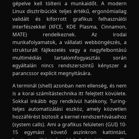
gépelve kell tölteni a munkaidőt. A modern
Linux disztribúciók teljes értékű, ergonómiailag
validált és kiforrott grafikus felhasználói
interfészekkel (XFCE, KDE Plasma, Cinnamon,
MATE) rendelkeznek. Az irodai
munkafolyamatok, a vállalati webböngészés, a
strukturált fájlkezelés vagy a nagyfelbontású
multimédiás tartalomfogyasztás során
egyáltalán nincs rendszerszintű kényszer a
parancssor explicit megnyitására.
A terminál (shell) azonban nem ellenség, és nem
is a korai számítástechnika itt felejtett kövülete.
Sokkal inkább egy rendkívül hatékony, Turing-
teljes automatizálási eszköz, amely közvetlen
hozzáférést biztosít a kernel rendszerhívásaihoz
(system calls). Ami a grafikus felületen (GUI) 10-
15 egymást követő aszinkron kattintást,